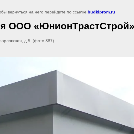
обы вернуться на него перейдите по ссылке
budkiprom.ru
ля ООО «ЮнионТрастСтрой» 
орловская, д.5 (фото 387)